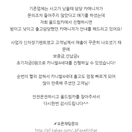
기존업체는 사고가 났을때 담당 카매니저가
문의조차 들어주지 않았다고 얘기를 하셨는데
저희 올드림카에서 진행하시면
밤이고 낮이고 출고담당했던 카매니저가 안내를 해드리고 있어요!
사업자 신차장기렌트였고 고객님께서 매출이 꾸준히 나오셨기 때
문에
보증금,선납금x
초기자금0원으로 카니발4세대를 진행하실 수 있었습니다!
순번이 빨리 잡혀서 카니발4세대 출고도 엄청 빠르게 되어
많이 만족해 주셨던 고객님!
안전운전하시고 올드림카를 찾아주셔서
다시한번 감사드립니다^^
✔오픈채팅문의
http://pf.kakao.com/_bFqxeK/chat