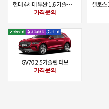
헌대 4세대 투싼 1.6 가솔린 터보 모던
가격문의
예약판매
게릴라세일
선구매
GV70 2.5가솔린 터보
가격문의