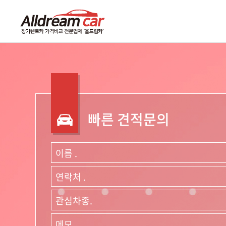
주메뉴 바로가기
컨텐츠 바로가기
빠른 견적문의
이름 .
연락처 .
관심차종.
메모.