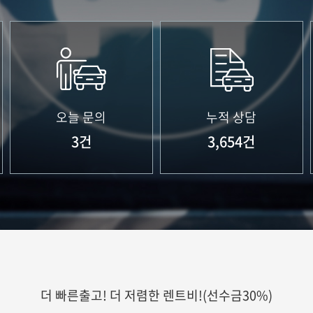
오늘 문의
누적 상담
3
건
3,654
건
더 빠른출고! 더 저렴한 렌트비!(선수금30%)