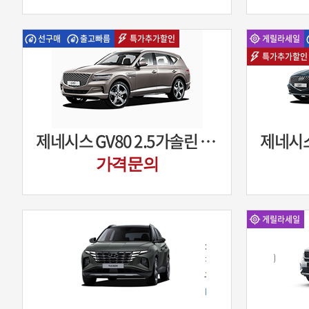
선구매
출고빠름
특가추가할인
게릴라세일
특가추가할인
제네시스 GV80 2.5가솔린 터보
가격문의
게릴라세일