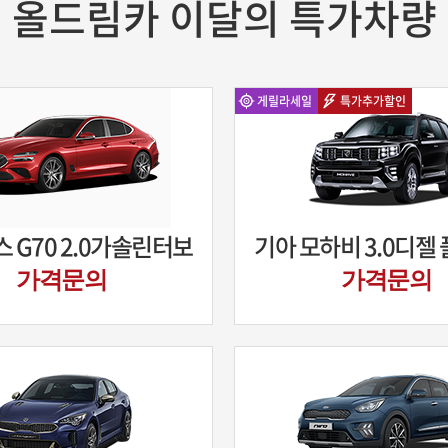
올드림카 이달의 특가차량
게릴라세일
특가추가할인
 G70 2.0가솔린터보
가격문의
가격문의