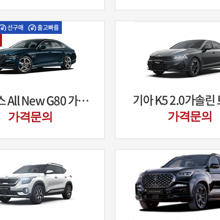
선구매
출고빠름
기아 K5 2.0가솔린
제네시스 All New G80 가솔린 2.5 터보
가격문의
가격문의