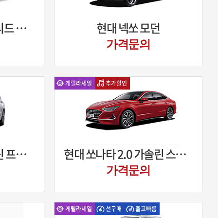
기아 니로 1.6하이브리드 럭셔리
현대 넥쏘 모던
가격문의
게릴라세일
추가할인
현대 싼타페 2.5가솔린 프리미엄
현대 쏘나타 2.0 가솔린 스마트
가격문의
게릴라세일
선구매
출고빠름