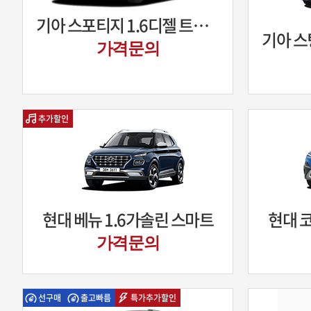
기아 스포티지 1.6디젤 트렌디
가격문의
추가할인
현대 베뉴 1.6가솔린 스마트
현대 코
가격문의
선구매
출고빠름
특가추가할인