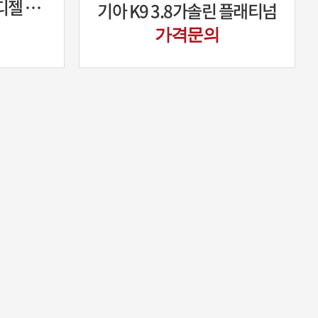
쌍용 올뉴 렉스턴 2.2디젤 럭셔리
기아 K9 3.8가솔린 플래티넘
가격문의