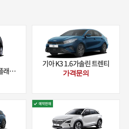
기아 K3 1.6가솔린 트렌티
기아 모하비 3.0디젤 플래티넘 5인승
가격문의
예약판매