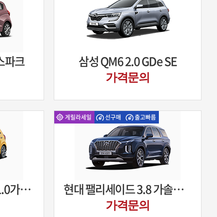
 스파크
삼성 QM6 2.0 GDe SE
가격문의
게릴라세일
선구매
출고빠름
기아 2021모닝 어반 1.0가솔린
현대 팰리세이드 3.8 가솔린 익스클루시브
가격문의